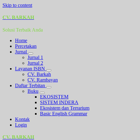
Skip to content
CV. BARKAH
Solusi Terbaik Anda
Home
Percetakan
Jurnal
Jurnal 1
Jurnal 2
Layanan ISBN
CV. Barkah
CV. Rambayan
Daftar Terbitan
Buku
EKOSISTEM
SISTEM INDERA
Ekosistem dan Terrarium
Basic English Grammar
Kontak
Login
CV. BARKAH